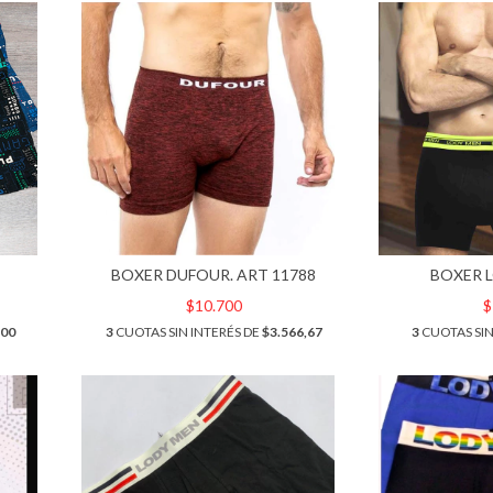
BOXER DUFOUR. ART 11788
BOXER L
$10.700
$
500
3
CUOTAS SIN INTERÉS DE
$3.566,67
3
CUOTAS SIN