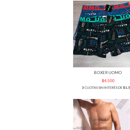
BOXER UOMO
$4.500
3
CUOTAS SIN INTERÉS DE
$1.