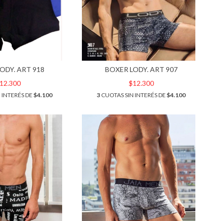
ODY. ART 918
BOXER LODY. ART 907
12.300
$12.300
 INTERÉS DE
$4.100
3
CUOTAS SIN INTERÉS DE
$4.100