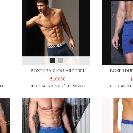
BOXER BAKHOU. ART 2001
BOXER DUF
$10.800
$
100
3
CUOTAS SIN INTERÉS DE
$3.600
3
CUOTAS SIN 