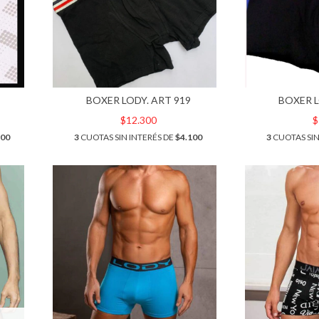
BOXER LODY. ART 919
BOXER L
$12.300
$
100
3
CUOTAS SIN INTERÉS DE
$4.100
3
CUOTAS SIN