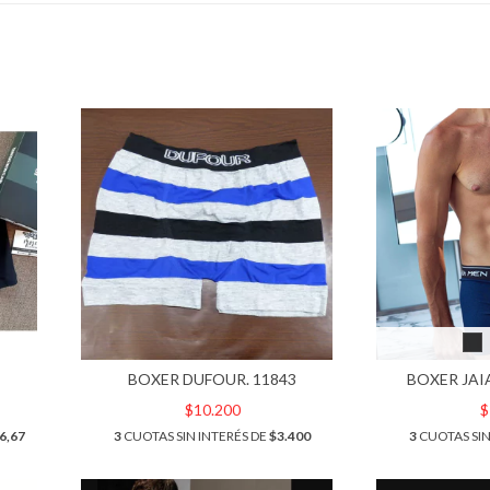
BOXER DUFOUR. 11843
BOXER JAI
$10.200
$
6,67
3
CUOTAS SIN INTERÉS DE
$3.400
3
CUOTAS SIN