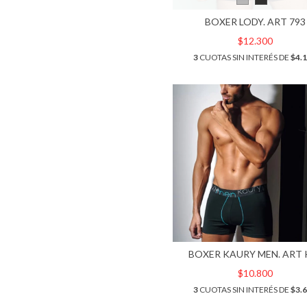
BOXER LODY. ART 793
$12.300
3
CUOTAS SIN INTERÉS DE
$4.
BOXER KAURY MEN. ART 
$10.800
3
CUOTAS SIN INTERÉS DE
$3.