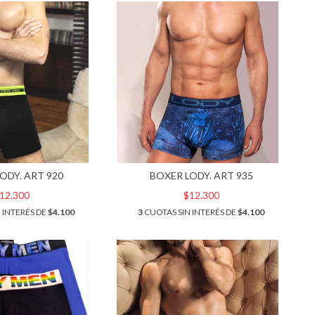
ODY. ART 920
BOXER LODY. ART 935
12.300
$12.300
 INTERÉS DE
$4.100
3
CUOTAS SIN INTERÉS DE
$4.100