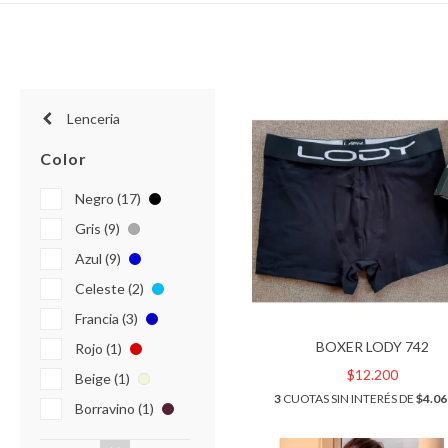
Lenceria
Color
Negro (17)
Gris (9)
Azul (9)
Celeste (2)
Francia (3)
BOXER LODY 742
Rojo (1)
$12.200
Beige (1)
3
CUOTAS SIN INTERÉS DE
$4.06
Borravino (1)