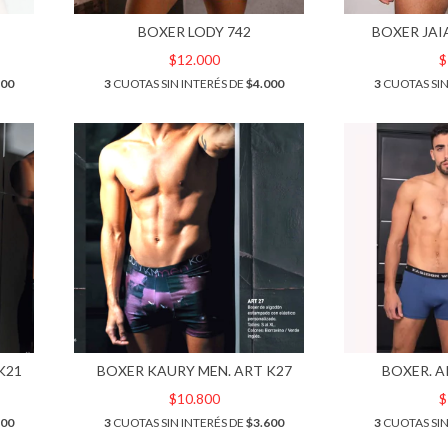
BOXER LODY 742
BOXER JAI
$12.000
$
100
3
CUOTAS SIN INTERÉS DE
$4.000
3
CUOTAS SIN
K21
BOXER KAURY MEN. ART K27
BOXER. A
$10.800
$
600
3
CUOTAS SIN INTERÉS DE
$3.600
3
CUOTAS SIN