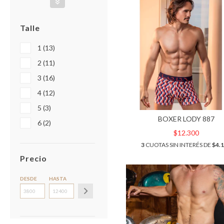
Talle
1 (13)
2 (11)
3 (16)
4 (12)
5 (3)
BOXER LODY 887
6 (2)
$12.300
3
CUOTAS SIN INTERÉS DE
$4.
Precio
DESDE
HASTA