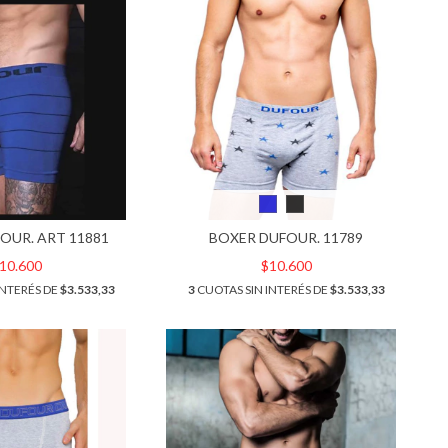
OUR. ART 11881
BOXER DUFOUR. 11789
10.600
$10.600
INTERÉS DE
$3.533,33
3
CUOTAS SIN INTERÉS DE
$3.533,33