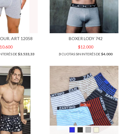
OUR. ART 12058
BOXER LODY 742
10.600
$12.000
INTERÉS DE
$3.533,33
3
CUOTAS SIN INTERÉS DE
$4.000