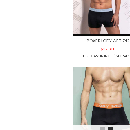
BOXER LODY. ART 742
$12.300
3
CUOTAS SIN INTERÉS DE
$4.