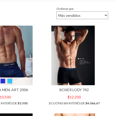
Ordenar por
A MEN. ART 2006
BOXER LODY 742
10.500
$12.200
 INTERÉS DE
$3.500
3
CUOTAS SIN INTERÉS DE
$4.066,67