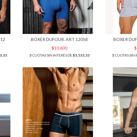
812
BOXER DUFOUR. ART 12058
BOXER DUF
$10.600
$
3,33
3
CUOTAS SIN INTERÉS DE
$3.533,33
3
CUOTAS SIN 