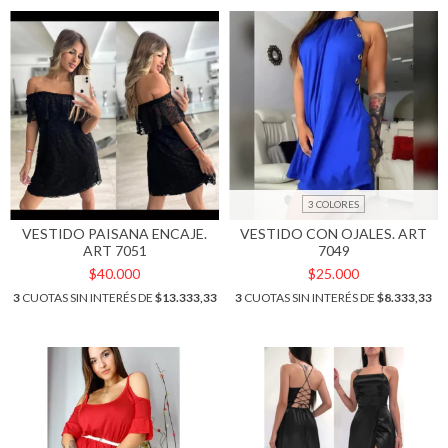
3 COLORES
VESTIDO PAISANA ENCAJE.
VESTIDO CON OJALES. ART
ART 7051
7049
$40.000
$25.000
3
CUOTAS SIN INTERÉS DE
$13.333,33
3
CUOTAS SIN INTERÉS DE
$8.333,33