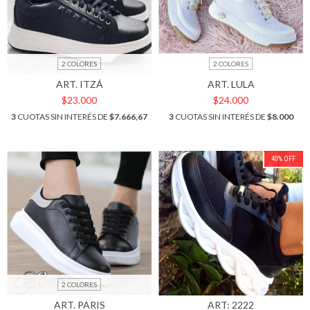
2 COLORES
2 COLORES
ART. ITZÁ
ART. LULA
$23.000
$24.000
3
CUOTAS SIN INTERÉS DE
$7.666,67
3
CUOTAS SIN INTERÉS DE
$8.000
40
%
OFF
2 COLORES
ART. PARIS
ART: 2222