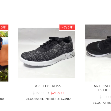
%
OFF
40
%
OFF
ART. FLY CROSS
ART. JIN
ESTILO
$36.000
$21.600
$35.0
200
3
CUOTAS SIN INTERÉS DE
$7.200
3
CUOTAS SIN