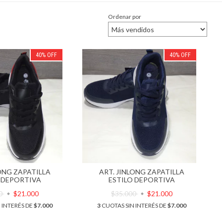
Ordenar por
40
%
OFF
40
%
OFF
LONG ZAPATILLA
ART. JINLONG ZAPATILLA
 DEPORTIVA
ESTILO DEPORTIVA
00
$21.000
$35.000
$21.000
 INTERÉS DE
$7.000
3
CUOTAS SIN INTERÉS DE
$7.000