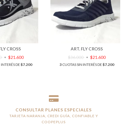
 FLY CROSS
ART. FLY CROSS
00
$21.600
$36.000
$21.600
 INTERÉS DE
$7.200
3
CUOTAS SIN INTERÉS DE
$7.200
CONSULTAR PLANES ESPECIALES
TARJETA NARANJA, CREDI GUÍA, CONFIABLE Y
COOPEPLUS