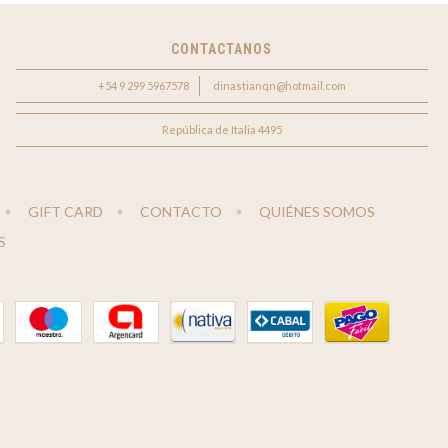
CONTACTANOS
+54 9 299 5967578
dinastianqn@hotmail.com
República de Italia 4495
GIFT CARD
CONTACTO
QUIÉNES SOMOS
S