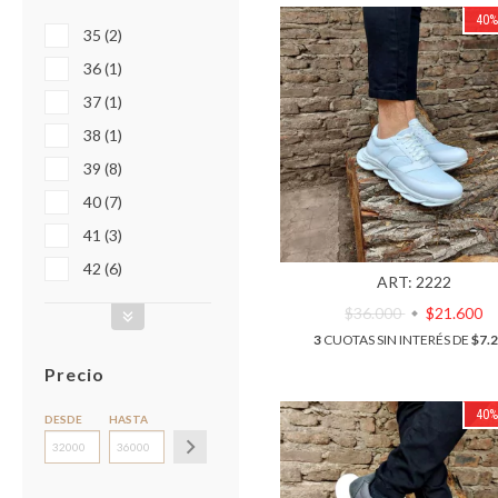
40
35 (2)
36 (1)
37 (1)
38 (1)
39 (8)
40 (7)
41 (3)
42 (6)
ART: 2222
$36.000
$21.600
3
CUOTAS SIN INTERÉS DE
$7.
Precio
40
DESDE
HASTA