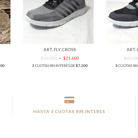
ART. FLY CROSS
ART.
$36.000
$21.600
$36.0
200
3
CUOTAS SIN INTERÉS DE
$7.200
3
CUOTAS SIN
HASTA 3 CUOTAS SIN INTERES