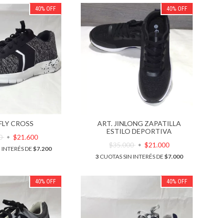
40
%
OFF
40
%
OFF
 FLY CROSS
ART. JINLONG ZAPATILLA
ESTILO DEPORTIVA
00
$21.600
$35.000
$21.000
 INTERÉS DE
$7.200
3
CUOTAS SIN INTERÉS DE
$7.000
40
%
OFF
40
%
OFF