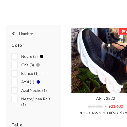
40
Hombre
Color
Negro (5)
Gris (3)
Blanco (1)
Azul (1)
Azul Noche (1)
ART: 2222
Negro/linea Roja
(1)
$36.000
$21.600
3
CUOTAS SIN INTERÉS DE
$7.
Talle