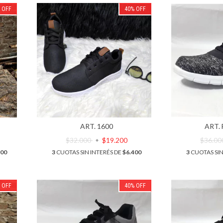
%
OFF
40
%
OFF
ART. 1600
ART.
$32.000
$19.200
$36.0
200
3
CUOTAS SIN INTERÉS DE
$6.400
3
CUOTAS SIN
%
OFF
40
%
OFF