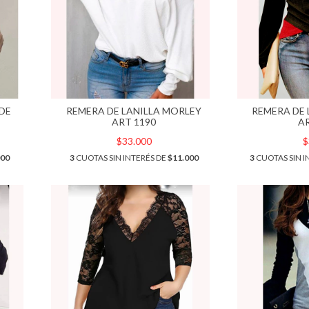
DE
REMERA DE LANILLA MORLEY
REMERA DE 
ART 1190
A
$33.000
$
000
3
CUOTAS SIN INTERÉS DE
$11.000
3
CUOTAS SIN I