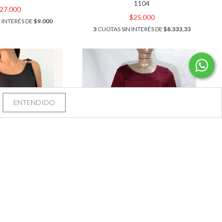
1104
27.000
$25.000
 INTERÉS DE
$9.000
3
CUOTAS SIN INTERÉS DE
$8.333,33
ENTENDIDO
+5
E LANILLA CON
REMERA DE MODAL. ART 1076
E. ART 1071
$22.000
26.500
3
CUOTAS SIN INTERÉS DE
$7.333,33
INTERÉS DE
$8.833,33