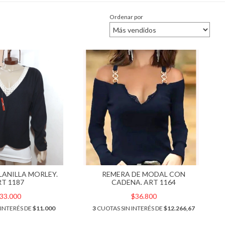
Ordenar por
LANILLA MORLEY.
REMERA DE MODAL CON
RT 1187
CADENA. ART 1164
33.000
$36.800
 INTERÉS DE
$11.000
3
CUOTAS SIN INTERÉS DE
$12.266,67