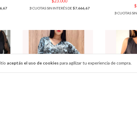
$23.000
$
6,67
3
CUOTAS SIN INTERÉS DE
$7.666,67
3
CUOTAS SIN
itio
aceptás el uso de cookies
para agilizar tu experiencia de compra.
UL.
REMERA DE LANILLA
REMERA D
ESTAMPADA. ART 1069
FRUNC
$22.000
$
000
3
CUOTAS SIN INTERÉS DE
$7.333,33
3
CUOTAS SIN 