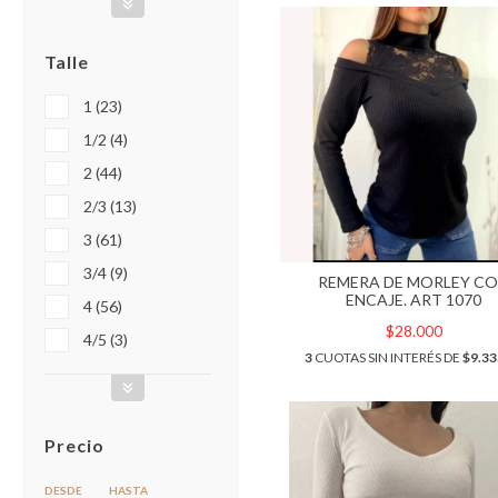
Talle
1 (23)
1/2 (4)
2 (44)
2/3 (13)
3 (61)
3/4 (9)
REMERA DE MORLEY C
ENCAJE. ART 1070
4 (56)
$28.000
4/5 (3)
3
CUOTAS SIN INTERÉS DE
$9.33
Precio
DESDE
HASTA