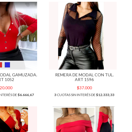
MODAL GAMUZADA.
REMERA DE MODAL CON TUL.
RT 1052
ART 1596
20.000
$37.000
INTERÉS DE
$6.666,67
3
CUOTAS SIN INTERÉS DE
$12.333,33