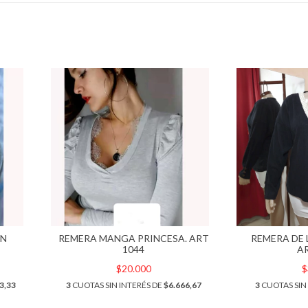
ON
REMERA MANGA PRINCESA. ART
REMERA DE 
1044
A
$20.000
$
3,33
3
CUOTAS SIN INTERÉS DE
$6.666,67
3
CUOTAS SIN