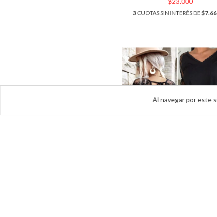
$23.000
3
CUOTAS SIN INTERÉS DE
$7.66
Al navegar por este s
REMERA DE MODAL CON T
ART 1045
$36.000
3
CUOTAS SIN INTERÉS DE
$12.