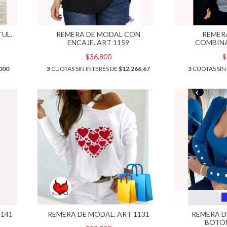
UL.
REMERA DE MODAL CON
REMER
ENCAJE. ART 1159
COMBINA
$36.800
$
000
3
CUOTAS SIN INTERÉS DE
$12.266,67
3
CUOTAS SIN
1141
REMERA DE MODAL. ART 1131
REMERA D
BOTÓN