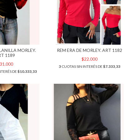
LANILLA MORLEY.
REM ERA DE MORLEY. ART 1182
RT 1189
$22.000
31.000
3
CUOTAS SIN INTERÉS DE
$7.333,33
NTERÉS DE
$10.333,33