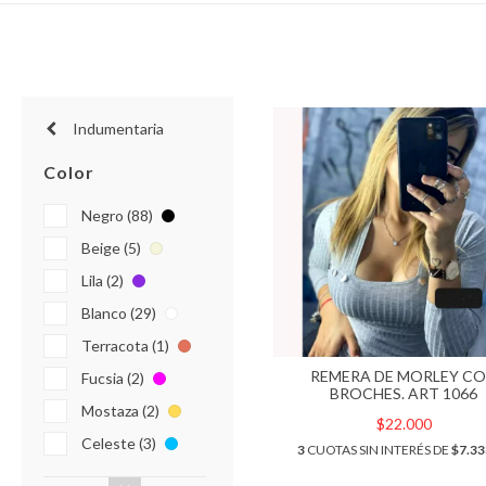
Indumentaria
Color
Negro (88)
Beige (5)
Lila (2)
Blanco (29)
Terracota (1)
REMERA DE MORLEY C
Fucsia (2)
BROCHES. ART 1066
Mostaza (2)
$22.000
Celeste (3)
3
CUOTAS SIN INTERÉS DE
$7.33