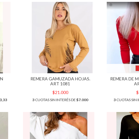
ON
REMERA GAMUZADA HOJAS.
REMERA DE 
ART 1081
A
$21.000
$
3,33
3
CUOTAS SIN INTERÉS DE
$7.000
3
CUOTAS SIN 