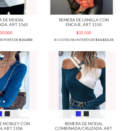
A DE MODAL
REMERA DE LANILLA CON
DA. ART 1163
ENCAJE. ART 1150
30.000
$32.500
 INTERÉS DE
$10.000
3
CUOTAS SIN INTERÉS DE
$10.833,33
E MORLEY CON
REMERA DE MODAL
. ART 1106
COMBINADA/CRUZADA. ART