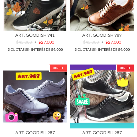
ART. GOODISH 941
ART. GOODISH 989
$45.000
$27.000
$45.000
$27.000
3
CUOTAS SIN INTERÉS DE
$9.000
3
CUOTAS SIN INTERÉS DE
$9.000
40
%
OFF
40
%
OFF
ART. GOODISH 987
ART. GOODISH 987