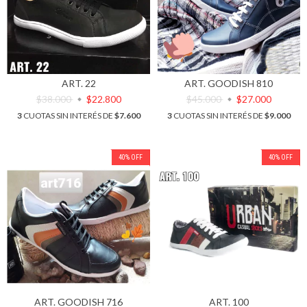
ART. 22
ART. GOODISH 810
$38.000
$22.800
$45.000
$27.000
3
CUOTAS SIN INTERÉS DE
$7.600
3
CUOTAS SIN INTERÉS DE
$9.000
40
%
OFF
40
%
OFF
ART. GOODISH 716
ART. 100