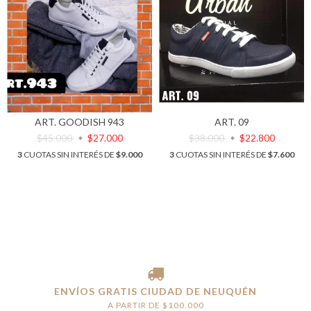
ART. GOODISH 943
ART. 09
$45.000
$27.000
$38.000
$22.800
3
CUOTAS SIN INTERÉS DE
$9.000
3
CUOTAS SIN INTERÉS DE
$7.600
ENVÍOS GRATIS CIUDAD DE NEUQUÉN
A PARTIR DE $100.000