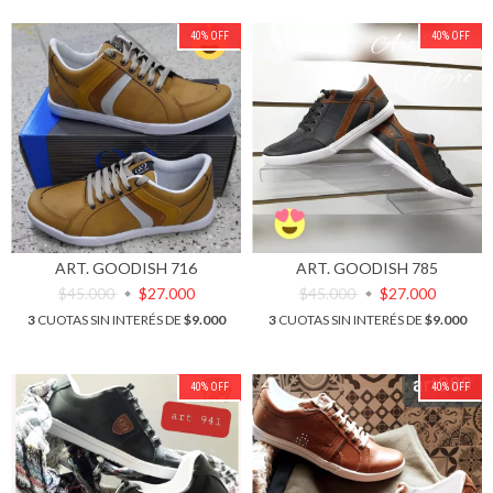
40
%
OFF
40
%
OFF
ART. GOODISH 716
ART. GOODISH 785
$45.000
$27.000
$45.000
$27.000
3
CUOTAS SIN INTERÉS DE
$9.000
3
CUOTAS SIN INTERÉS DE
$9.000
40
%
OFF
40
%
OFF