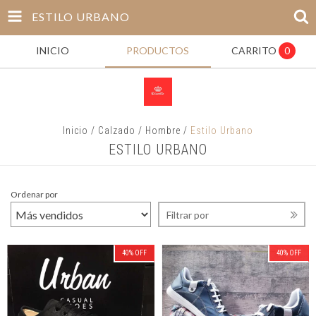
ESTILO URBANO
INICIO
PRODUCTOS
CARRITO
0
Inicio
/
Calzado
/
Hombre
/
Estilo Urbano
ESTILO URBANO
Ordenar por
Filtrar por
40
%
OFF
40
%
OFF