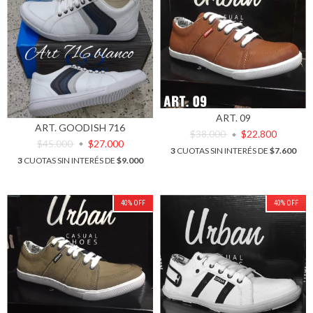
ART. 09
ART. GOODISH 716
$38.000
$22.800
$45.000
$27.000
3
CUOTAS SIN INTERÉS DE
$7.600
3
CUOTAS SIN INTERÉS DE
$9.000
40
%
OFF
40
%
OFF